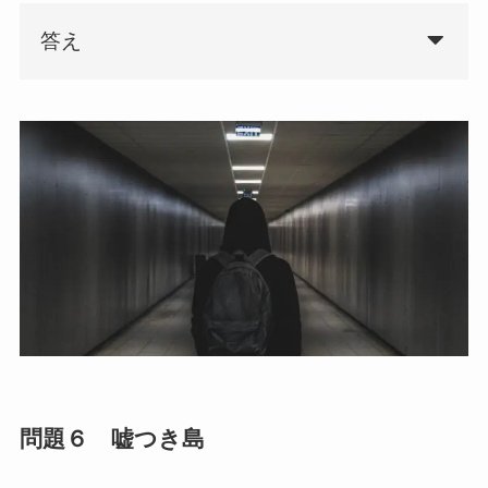
答え
問題６ 嘘つき島