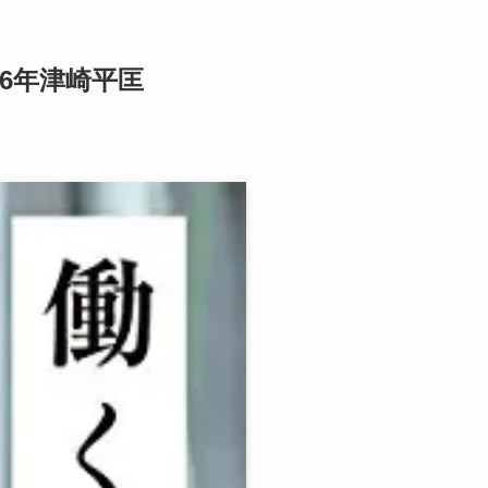
16年津崎平匡