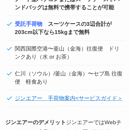
ンドバッグは無料で携帯することが可能
受託手荷物
スーツケースの3辺合計が
203cm以下なら15kgまで無料
関西国際空港〜釜山（金海）往復便 ドリ
ンクあり（水 or お茶）
仁川（ソウル）/釜山（金海）〜セブ島 往復
便 軽食あり
ジンエアー 手荷物案内<サービスガイド＞
ジンエアーのデメリット
ジンエアーではWebチ