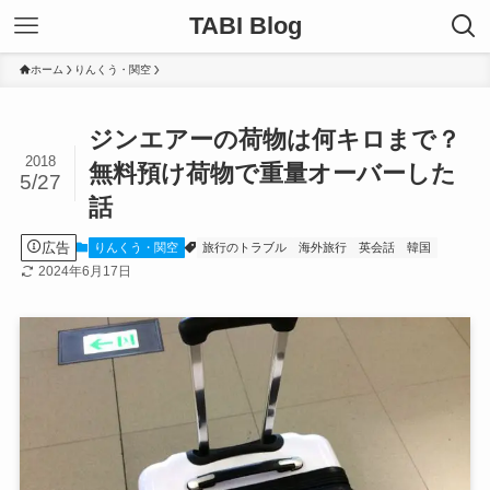
TABI Blog
ホーム
りんくう・関空
ジンエアーの荷物は何キロまで？
2018
無料預け荷物で重量オーバーした
5/27
話
広告
りんくう・関空
旅行のトラブル
海外旅行
英会話
韓国
2024年6月17日