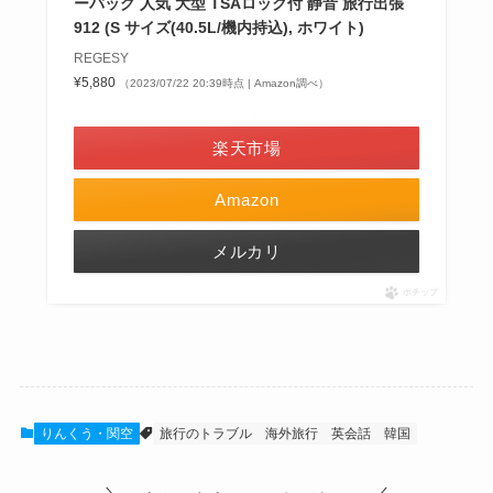
ーバッグ 人気 大型 TSAロック付 静音 旅行出張
912 (S サイズ(40.5L/機内持込), ホワイト)
REGESY
¥5,880
（2023/07/22 20:39時点 | Amazon調べ）
＼楽天ポイント4倍セール！／
楽天市場
Amazon
メルカリ
ポチップ
りんくう・関空
旅行のトラブル
海外旅行
英会話
韓国