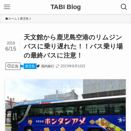
TABI Blog
ホーム
鹿児島
天文館から鹿児島空港のリムジン
2019
バスに乗り遅れた！！バス乗り場
6/15
の最終バスに注意！
広告
2023年8月10日
鹿児島
国内旅行