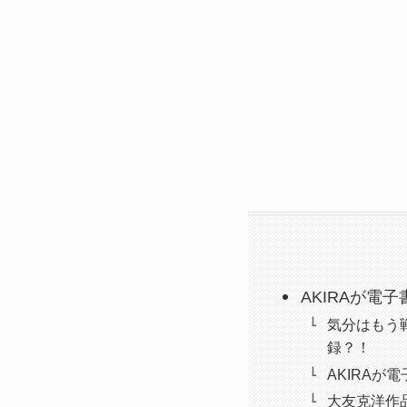
AKIRAが電子
気分はもう戦
録？！
AKIRAが
大友克洋作