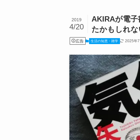
AKIRAが電
2019
4/20
たかもしれな
広告
2025年
生活の知恵・雑学